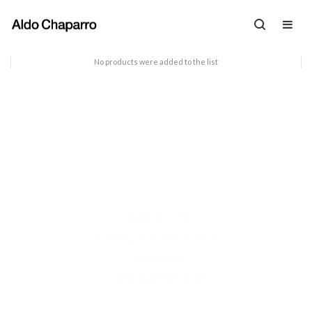
No products were added to the list
casinos ohne limit
τα καλύτερα καζίνο στην ελλάδα
Monopoly Live
Chicken Road gratis spelen