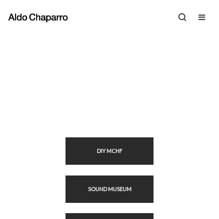
DIY MCHF
SOUND MUSEUM