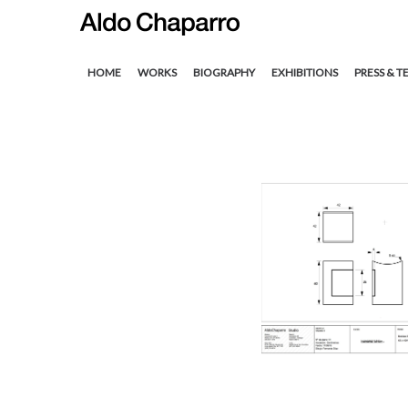
HOME
WORKS
BIOGRAPHY
EXHIBITIONS
PRESS & T