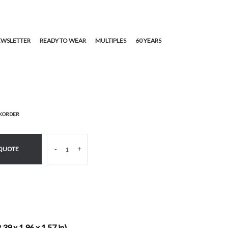
WSLETTER
READY TO WEAR
MULTIPLES
60 YEARS
CKORDER
-
+
 QUOTE
.39 x 1.96 x 1.57 in)