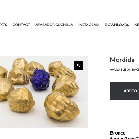
EXTS
CONTACT
APARADOR CUCHILLA
INSTAGRAM
DOWNLOADS
NE
Mordida
AVAILABLE ON BA
ADD TO
Bronce
6 x 5 x 4 cm (2