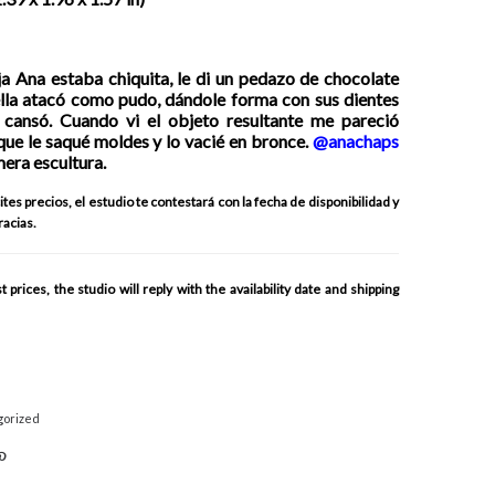
a Ana estaba chiquita, le di un pedazo de chocolate
lla atacó como pudo, dándole forma con sus dientes
 cansó. Cuando vi el objeto resultante me pareció
í que le saqué moldes y lo vacié en bronce.
@anachaps
mera escultura.
tes precios, el estudio te contestará con la fecha de disponibilidad y
racias.
prices, the studio will reply with the availability date and shipping
gorized