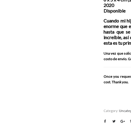
2020
Disponible
Cuando mi hij
enorme que e
hasta que se
increíble, as
esta es tu pri
Una vez que solici
costo de envío. G
Once you request 
cost. Thank you.
Category:
Uncate