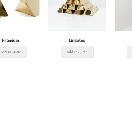
Pirámides
Lingotes
casinos ohne limit
τα καλύτερα καζίνο στην ελλάδα
Monopoly Live