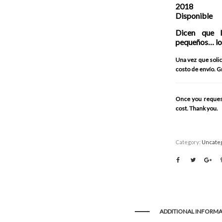
2018
Disponible
Dicen que l
pequeños… lo
Una vez que solici
costo de envío. G
Once you request 
cost. Thank you.
Category:
Uncate
ADDITIONAL INFORM