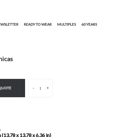
WSLETTER
READY TO WEAR
MULTIPLES
60 YEARS
hicas
-
+
 QUOTE
a
 (13.78 x 13.78 x 6.36 in)