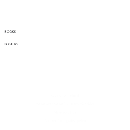
BOOKS
POSTERS
casinos ohne limit
τα καλύτερα καζίνο στην ελλάδα
Monopoly Live
Chicken Road gratis spelen