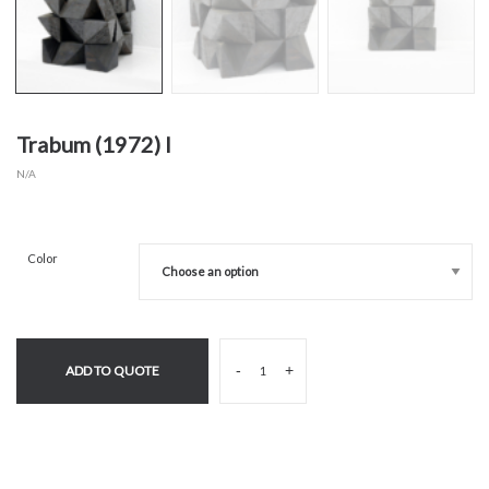
Trabum (1972) I
N/A
Color
-
+
ADD TO QUOTE